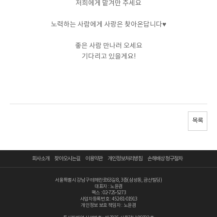
저희에게 맡겨만 주세요
노력하는 사람에게 사랑은 찾아온답니다♥
좋은 사람 만나러 오세요
기다리고 있을게요!
목록
회사소개
찾아오시는길
이용약관
개인정보처리방침
손해배상 청구절차
서울특별시 강남구 테헤란로63길 8, 3층(삼성동, 금산빌딩)
대표자 : 노윤겸
팩스 : 02-725-5273
사업자등록번호 : 452-81-01913
개인정보 보호 책임자 : 노윤겸